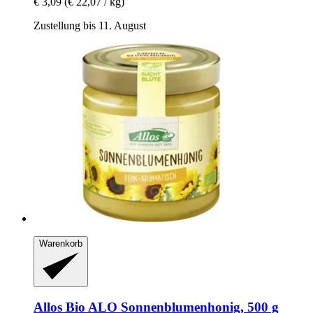
€ 3,09
(€ 22,07 / kg)
Zustellung bis 11. August
Warenkorb
Allos
Bio ALO Sonnenblumenhonig, 500 g