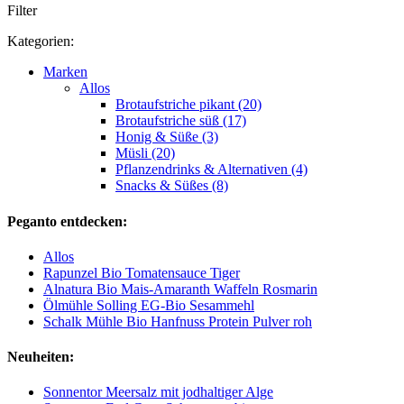
Filter
Kategorien:
Marken
Allos
Brotaufstriche pikant (20)
Brotaufstriche süß (17)
Honig & Süße (3)
Müsli (20)
Pflanzendrinks & Alternativen (4)
Snacks & Süßes (8)
Peganto entdecken:
Allos
Rapunzel Bio Tomatensauce Tiger
Alnatura Bio Mais-Amaranth Waffeln Rosmarin
Ölmühle Solling EG-Bio Sesammehl
Schalk Mühle Bio Hanfnuss Protein Pulver roh
Neuheiten:
Sonnentor Meersalz mit jodhaltiger Alge