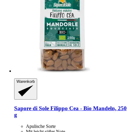
Warenkorb
Sapore di Sole
Filippo Cea -​ Bio Mandeln, 250
g
Apulische Sorte
Mit leicht süßer Note