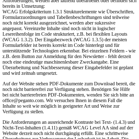
Anforderungen, werden aber laufend überarbeitet oder befinden sich
bereits in Umsetzung:
WCAG Erfolgskriterium 1.3.1 Strukturelemente wie Überschriften,
Formularzuordnungen und Tabellenbeschriftungen sind teilweise
noch nicht korrekt ausgezeichnet, werden aber sukzessive
angepasst. Vereinzelte Inhalte sind noch nicht in logischer
Lesereihenfolge im Code strukturiert, z.B. bei flexiblen Layouts
(WCAG 1.3.2). Der Eingabezweck (WCAG 1.3.5) der meisten
Formularfelder ist bereits korrekt im Code hinterlegt und für
unterstützende Technologien erkennbar. Bei einzelnen Feldern - wie
z.B. dem Button zur Anmeldung für den Newsletter - fehlt derzeit
noch eine eindeutige maschinenlesbare Zweckangabe. Eine
Überarbeitung und Nachbesserung dieser Eingabefelder ist geplant
und wird zeitnah umgesetzt.
Auf der Website stehen PDF-Dokumente zum Download bereit, die
noch nicht barrierefrei zur Verfügung stehen. Benötigen Sie Hilfe
bei nicht barrierefreien PDF-Dokumenten, wenden Sie sich bitte an
office@peganto.com. Wir versuchen Ihnen in diesem Fall die
Inhalte so weit wie möglich in geeigneter Art und Weise zur
Verfügung zu stellen.
Die Anforderungen an ausreichende Kontraste bei Text- (1.4.3) und
Nicht-Text-Inhalten (1.4.11) gemäß WCAG Level AA sind auf der
Website derzeit noch nicht durchgängig erfüllt. Eine schrittweise
Überarbeitung zur Verbesserung der Lesbarkeit ist in Arbeit. Die