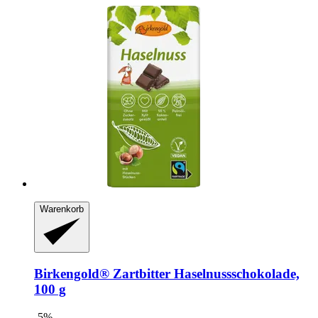
Warenkorb
Birkengold®
Zartbitter Haselnussschokolade,
100 g
-5%