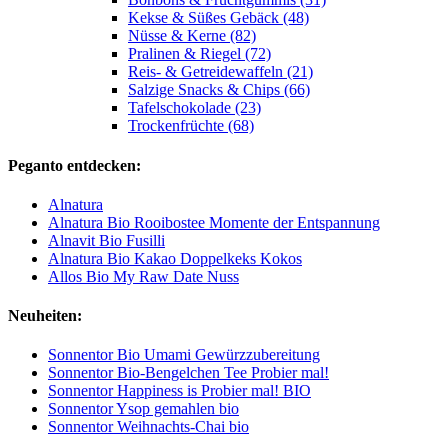
Kekse & Süßes Gebäck (48)
Nüsse & Kerne (82)
Pralinen & Riegel (72)
Reis- & Getreidewaffeln (21)
Salzige Snacks & Chips (66)
Tafelschokolade (23)
Trockenfrüchte (68)
Peganto entdecken:
Alnatura
Alnatura Bio Rooibostee Momente der Entspannung
Alnavit Bio Fusilli
Alnatura Bio Kakao Doppelkeks Kokos
Allos Bio My Raw Date Nuss
Neuheiten:
Sonnentor Bio Umami Gewürzzubereitung
Sonnentor Bio-Bengelchen Tee Probier mal!
Sonnentor Happiness is Probier mal! BIO
Sonnentor Ysop gemahlen bio
Sonnentor Weihnachts-Chai bio