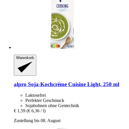
Warenkorb
alpro
Soja-​Kochcréme Cuisine Light, 250 ml
Laktosefrei
Perfekter Geschmack
Sojabohnen ohne Gentechnik
€ 1,59
(€ 6,36 / l)
Zustellung bis 08. August