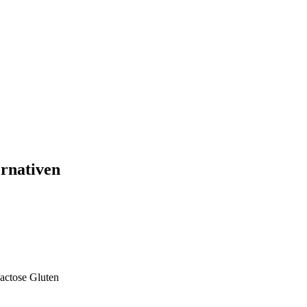
ernativen
actose
Gluten