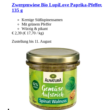
Zwergenwiese
Bio LupiLove Paprika-​Pfeffer,
135 g
Kernige Süßlupinensamen
Mit grünem Pfeffer
Würzig & pikant
€ 2,39
(€ 17,70 / kg)
Zustellung bis 11. August