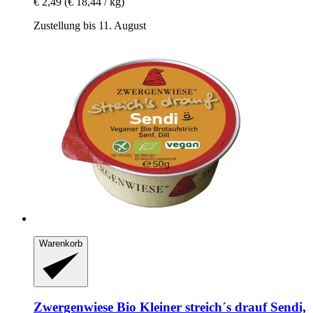
€ 2,49
(€ 18,44 / kg)
Zustellung bis 11. August
Warenkorb
Zwergenwiese
Bio Kleiner streich´s drauf Sendi,