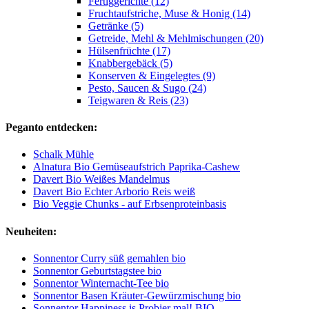
Fertiggerichte (12)
Fruchtaufstriche, Muse & Honig (14)
Getränke (5)
Getreide, Mehl & Mehlmischungen (20)
Hülsenfrüchte (17)
Knabbergebäck (5)
Konserven & Eingelegtes (9)
Pesto, Saucen & Sugo (24)
Teigwaren & Reis (23)
Peganto entdecken:
Schalk Mühle
Alnatura Bio Gemüseaufstrich Paprika-Cashew
Davert Bio Weißes Mandelmus
Davert Bio Echter Arborio Reis weiß
Bio Veggie Chunks - auf Erbsenproteinbasis
Neuheiten:
Sonnentor Curry süß gemahlen bio
Sonnentor Geburtstagstee bio
Sonnentor Winternacht-Tee bio
Sonnentor Basen Kräuter-Gewürzmischung bio
Sonnentor Happiness is Probier mal! BIO