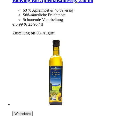
BioKing
Bio Apfelbalsamessig, 250 ml
60 % Apfelmost & 40 % -essig
Süß-säuerliche Fruchtnote
Schonende Verarbeitung
€ 5,99
(€ 23,96 / l)
Zustellung bis 08. August
Warenkorb