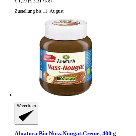
€ 1,19
(€ 3,31 / kg)
Zustellung bis 11. August
Warenkorb
Alnatura
Bio Nuss-​Nougat-​Creme, 400 g