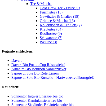
Tee & Matcha
Cold Brew Tee - Eistee (1)
Früchtetee (15)
Gewürztee & Chaitee (18)
Grüntee & Matcha (18)
Kollektionen & Tee Sets (2)
Kräutertee (84)
Rooibostee (9)
Schwarztee (7)
Weißtee (3)
Peganto entdecken:
Davert
Davert Bio Potato-Cup Röstzwiebel
Alnatura Bio Bourbon Vanillezucker
Sapore di Sole Bio Rote Linsen
Sapore di Sole Bio Russello - Hartweizenvollkorngrieß
Neuheiten:
Sonnentor Ingwer Energie-Tee bio
Sonnentor Kaminknistern-Tee bio
Sonnentor Sieglindes Erdäpfelgewürz bio