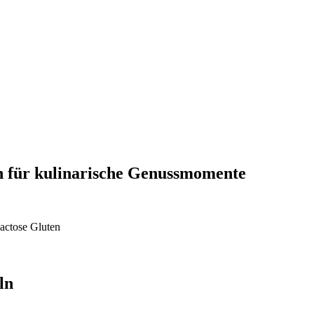
n für kulinarische Genussmomente
actose
Gluten
ln