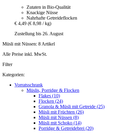
Zutaten in Bio-Qualität
Knackige Nüsse
Nahrhafte Getreideflocken
€ 4,49
(€ 8,98 / kg)
Zustellung bis 26. August
Müsli mit Nüssen: 8 Artikel
Alle Preise inkl. MwSt.
Filter
Kategorien:
Vorratsschrank
Müslis, Porridge & Flocken
Flakes (10)
Flocken (24)
Granola & Müsli mit Getreide (25)
Müsli mit Früchten (26)
Müsli mit Nüssen (8)
Müsli mit Schoko (14)
Porridge & Getreidebrei (20)