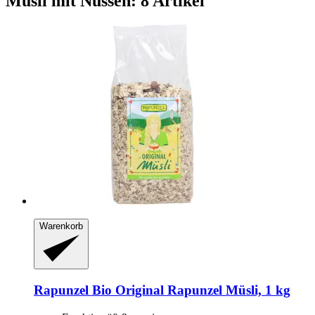
Müsli mit Nüssen: 8 Artikel
Warenkorb
Rapunzel
Bio Original Rapunzel Müsli, 1 kg