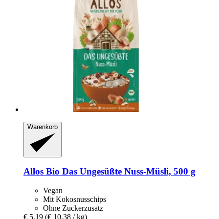
Warenkorb
Allos
Bio Das Ungesüßte Nuss-​Müsli, 500 g
Vegan
Mit Kokosnusschips
Ohne Zuckerzusatz
€ 5,19
(€ 10,38 / kg)