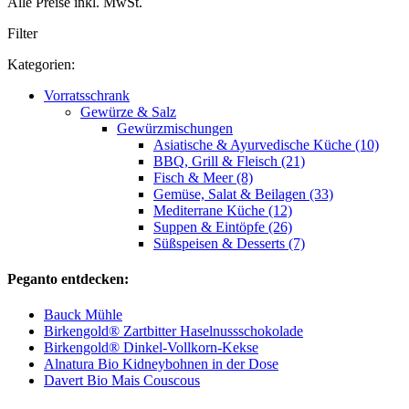
Alle Preise inkl. MwSt.
Filter
Kategorien:
Vorratsschrank
Gewürze & Salz
Gewürzmischungen
Asiatische & Ayurvedische Küche (10)
BBQ, Grill & Fleisch (21)
Fisch & Meer (8)
Gemüse, Salat & Beilagen (33)
Mediterrane Küche (12)
Suppen & Eintöpfe (26)
Süßspeisen & Desserts (7)
Peganto entdecken:
Bauck Mühle
Birkengold® Zartbitter Haselnussschokolade
Birkengold® Dinkel-Vollkorn-Kekse
Alnatura Bio Kidneybohnen in der Dose
Davert Bio Mais Couscous