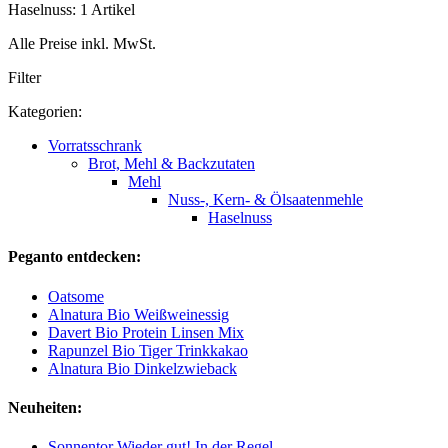
Haselnuss: 1 Artikel
Alle Preise inkl. MwSt.
Filter
Kategorien:
Vorratsschrank
Brot, Mehl & Backzutaten
Mehl
Nuss-, Kern- & Ölsaatenmehle
Haselnuss
Peganto entdecken:
Oatsome
Alnatura Bio Weißweinessig
Davert Bio Protein Linsen Mix
Rapunzel Bio Tiger Trinkkakao
Alnatura Bio Dinkelzwieback
Neuheiten:
Sonnentor Wieder gut! In der Regel