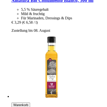
Alnatura
Bio Condimento Bianco, 500 ml
5,5 % Säuregehalt
Mild & fruchtig
Für Marinaden, Dressings & Dips
€ 3,29
(€ 6,58 / l)
Zustellung bis 08. August
Warenkorb