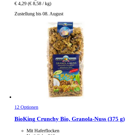
€ 4,29
(€ 8,58 / kg)
Zustellung bis 08. August
12 Optionen
BioKing
Crunchy Bio, Granola-​Nuss (375 g)
Mit Haferflocken