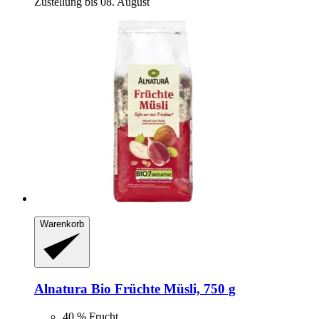
Zustellung bis 08. August
Warenkorb
Alnatura
Bio Früchte Müsli, 750 g
40 % Frucht