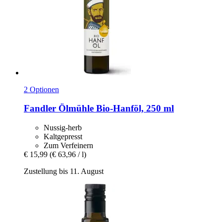
2 Optionen
Fandler Ölmühle
Bio-​Hanföl, 250 ml
Nussig-herb
Kaltgepresst
Zum Verfeinern
€ 15,99
(€ 63,96 / l)
Zustellung bis 11. August