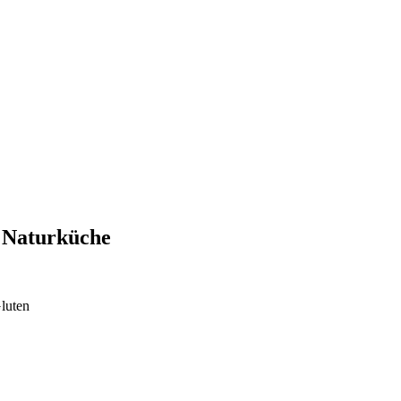
e Naturküche
luten