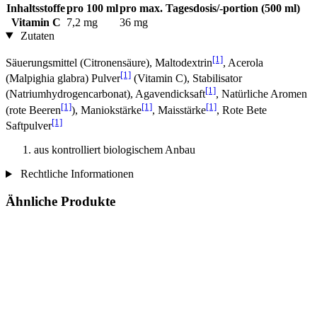
Inhaltsstoffe
pro 100 ml
pro max. Tagesdosis/-portion (500 ml)
Vitamin C
7,2 mg
36 mg
Zutaten
[1]
Säuerungsmittel (Citronensäure), Maltodextrin
, Acerola
[1]
(Malpighia glabra) Pulver
(Vitamin C), Stabilisator
[1]
(Natriumhydrogencarbonat), Agavendicksaft
, Natürliche Aromen
[1]
[1]
[1]
(rote Beeren
), Maniokstärke
, Maisstärke
, Rote Bete
[1]
Saftpulver
aus kontrolliert biologischem Anbau
Rechtliche Informationen
Ähnliche Produkte