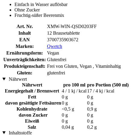
Einfach in Wasser auflösbar
Ohne Zucker
Fruchtig-süßer Beerenmix
Art. Nr.
XMW-WIN-QSD0203FF
Inhalt
12 Brausetablette
EAN
3700735903672
Marken:
Qwetch
Ernährungsform:
Vegan
Unverträglichkeiten:
Glutenfrei
Produkteigenschaft:
Frei von Gluten, Vegan , Vitaminhaltig
Gluten:
glutenfrei
Nährwert
Nährwert
pro 100 ml
pro Portion (500 ml)
Energiegehalt / Brennwert
4 / 1 kj / kcal
17 / 4 kj / kcal
Fett
0 g
0 g
davon gesättigte Fettsäuren
0 g
0 g
Kohlenhydrate
<0,5 g
0,9 g
davon Zucker
0 g
0 g
Eiweiß
0 g
0 g
Salz
0,04 g
0,2 g
Inhaltsstoffe